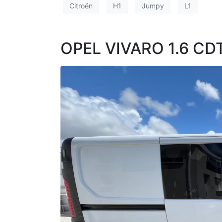
Citroën
H1
Jumpy
L1
OPEL VIVARO 1.6 CDT