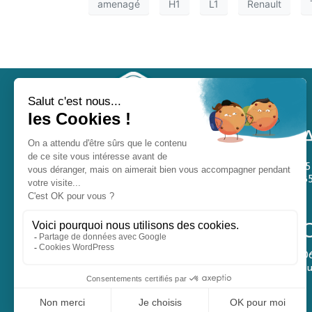
amenagé
H1
L1
Renault
1
8
Sunset Van Aménagement est spécialisé dans
l’aménagement de vans, fourgons et véhicules utilitaires en
Vendée. Kits amovibles, pose de vitrages, installation
électrique, habillage intérieur et vente de vans aménagés.
0
Intervention à Brétignolles-sur-Mer, Les Sables-d’Olonne, La
s
Roche-sur-Yon, Nantes et dans tout le Grand Ouest.