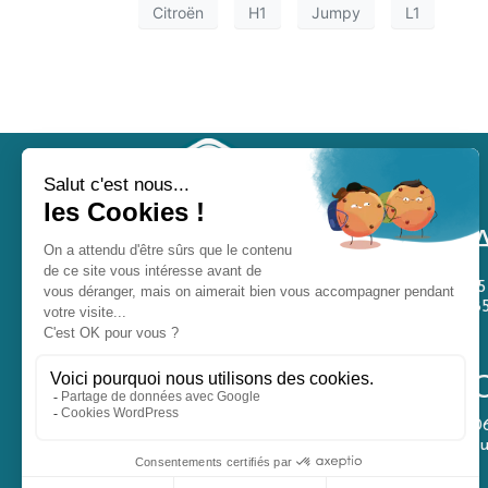
Citroën
H1
Jumpy
L1
1
8
Sunset Van Aménagement est spécialisé dans
l’aménagement de vans, fourgons et véhicules utilitaires en
Vendée. Kits amovibles, pose de vitrages, installation
électrique, habillage intérieur et vente de vans aménagés.
0
Intervention à Brétignolles-sur-Mer, Les Sables-d’Olonne, La
s
Roche-sur-Yon, Nantes et dans tout le Grand Ouest.