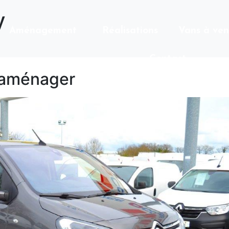
y
Aménagement
Réalisations
Vans à ven
Contact
à aménager