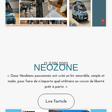
13 JUIN 2025
NEOZONE
« Deux Vendéens passionnés ont créé un kit amovible, simple et
malin, pour faire de n’importe quel utilitaire un cocon de liberté
prêt à partir. »
Lire l'article