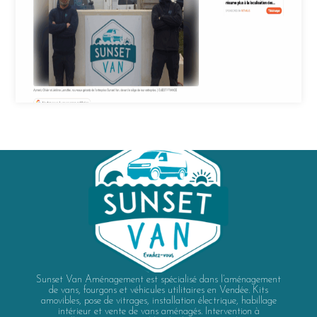
Sunset Van Aménagement est spécialisé dans l’aménagement
de vans, fourgons et véhicules utilitaires en Vendée. Kits
amovibles, pose de vitrages, installation électrique, habillage
intérieur et vente de vans aménagés. Intervention à