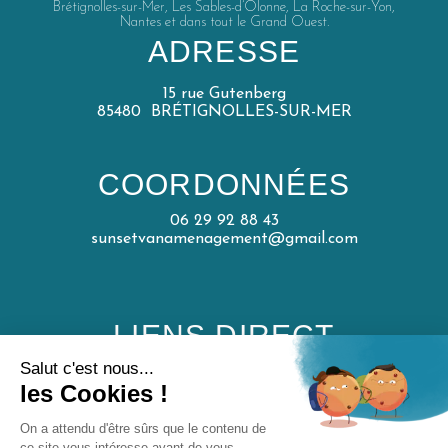
Brétignolles-sur-Mer, Les Sables-d’Olonne, La Roche-sur-Yon,
Nantes et dans tout le Grand Ouest.
ADRESSE
15 rue Gutenberg
85480 BRÉTIGNOLLES-SUR-MER
COORDONNÉES
06 29 92 88 43
sunsetvanamenagement@gmail.com
LIENS DIRECT
Accueil
Services
Contact