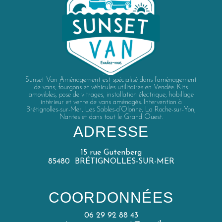
Sunset Van Aménagement est spécialisé dans l’aménagement
de vans, fourgons et véhicules utilitaires en Vendée. Kits
amovibles, pose de vitrages, installation électrique, habillage
intérieur et vente de vans aménagés. Intervention à
Brétignolles-sur-Mer, Les Sables-d’Olonne, La Roche-sur-Yon,
Nantes et dans tout le Grand Ouest.
ADRESSE
15 rue Gutenberg
85480 BRÉTIGNOLLES-SUR-MER
COORDONNÉES
06 29 92 88 43