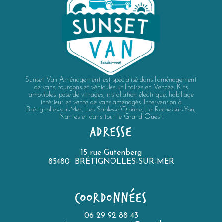
Sunset Van Aménagement est spécialisé dans l’aménagement
de vans, fourgons et véhicules utilitaires en Vendée. Kits
amovibles, pose de vitrages, installation électrique, habillage
intérieur et vente de vans aménagés. Intervention à
Brétignolles-sur-Mer, Les Sables-d’Olonne, La Roche-sur-Yon,
Nantes et dans tout le Grand Ouest.
ADRESSE
15 rue Gutenberg
85480 BRÉTIGNOLLES-SUR-MER
COORDONNÉES
06 29 92 88 43